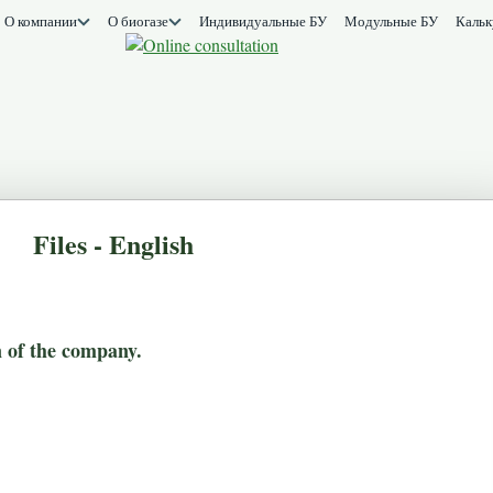
О компании
О биогазе
Индивидуальные БУ
Модульные БУ
Кальк
Files - English
n of the company.