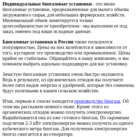
Индивидуальные биогазовые установки
- это мини
биогазовые установки, предназначенные для малого объема
загружаемого сырья, для небольших фермерских хозяйств.
Минимальный объем лимитируется только
целесообразностью ее приобретения - мы выполним ее под
заказ, именно под ваши исходные данные.
Биогазовые установки в России
также пользуются
популярностью. Цены на них колеблются в зависимости от
того, кустарное это производство или промышленное. Цены
крайне не стабильны. Обращайтесь в нашу компанию, и мы
поможем выбрать идеально подходящую для вас установку.
Зачастую биогазовые установки очень быстро окупаются.
Ведь в результате, из органических отходов вы получаете
более пяти видов энергии и удобрений, которые без сомнения,
будут полезными в вашем сельском хозяйстве.
Итак, первым в списке находится
производство биогаза
. Об
этом мы расскажем немного ниже. Кроме этого из
органических отходов можно получить электроэнергию.
Вырабатывается она из уже готового биогаза. По скромным
подсчетам 2-3 кВт электроэнергии можно получить из одного
кубического метра биогаза. Для получения электроэнергии
биогаз сжигается в ко-генераторе.