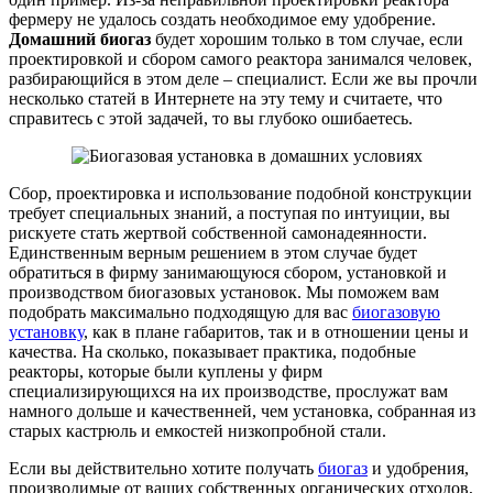
фермеру не удалось создать необходимое ему удобрение.
Домашний биогаз
будет хорошим только в том случае, если
проектировкой и сбором самого реактора занимался человек,
разбирающийся в этом деле – специалист. Если же вы прочли
несколько статей в Интернете на эту тему и считаете, что
справитесь с этой задачей, то вы глубоко ошибаетесь.
Сбор, проектировка и использование подобной конструкции
требует специальных знаний, а поступая по интуиции, вы
рискуете стать жертвой собственной самонадеянности.
Единственным верным решением в этом случае будет
обратиться в фирму занимающуюся сбором, установкой и
производством биогазовых установок. Мы поможем вам
подобрать максимально подходящую для вас
биогазовую
установку
, как в плане габаритов, так и в отношении цены и
качества. На сколько, показывает практика, подобные
реакторы, которые были куплены у фирм
специализирующихся на их производстве, прослужат вам
намного дольше и качественней, чем установка, собранная из
старых кастрюль и емкостей низкопробной стали.
Если вы действительно хотите получать
биогаз
и удобрения,
производимые от ваших собственных органических отходов,