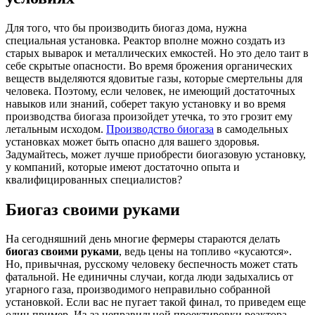
Для того, что бы производить биогаз дома, нужна
специальная установка. Реактор вполне можно создать из
старых выварок и металлических емкостей. Но это дело таит в
себе скрытые опасности. Во время брожения органических
веществ выделяются ядовитые газы, которые смертельны для
человека. Поэтому, если человек, не имеющий достаточных
навыков или знаний, соберет такую установку и во время
производства биогаза произойдет утечка, то это грозит ему
летальным исходом.
Производство биогаза
в самодельных
установках может быть опасно для вашего здоровья.
Задумайтесь, может лучше приобрести биогазовую установку,
у компаний, которые имеют достаточно опыта и
квалифицированных специалистов?
Биогаз своими руками
На сегодняшний день многие фермеры стараются делать
биогаз своими руками
, ведь цены на топливо «кусаются».
Но, привычная, русскому человеку беспечность может стать
фатальной. Не единичны случаи, когда люди задыхались от
угарного газа, производимого неправильно собранной
установкой. Если вас не пугает такой финал, то приведем еще
один пример. Из-за неправильной проектировки реактора